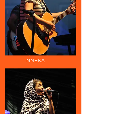
NNEKA