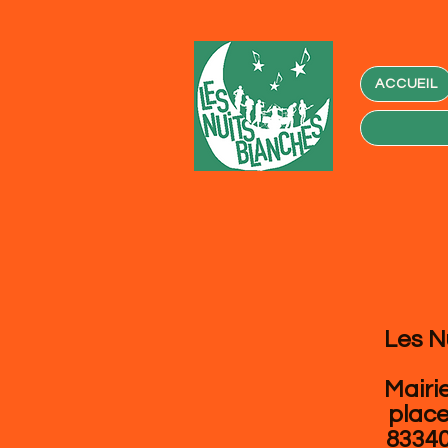
ACCUEIL
Les N
Mairi
place
83340